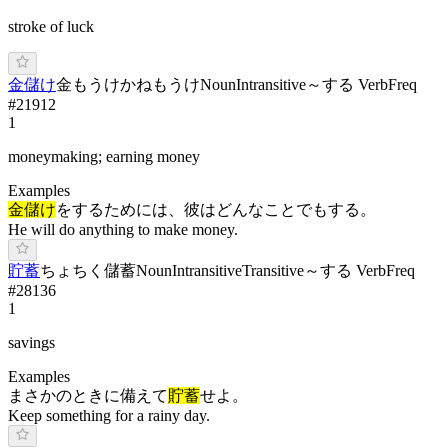
stroke of luck
金儲け
金もうけ
か
ねも
うけ
Noun
Intransitive
～する Verb
Freq
#
21912
1
moneymaking; earning money
Examples
金儲け
をするためには、彼はどんなことでもする。
He will do anything to make money.
貯蓄
ち
ょちく
儲蓄
Noun
Intransitive
Transitive
～する Verb
Freq
#
28136
1
savings
Examples
まさかのときに備えて
貯蓄
せよ。
Keep something for a rainy day.