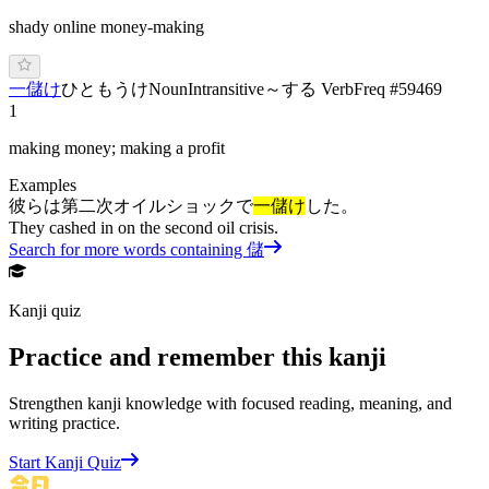
shady online money-making
一儲け
ひ
と
もうけ
Noun
Intransitive
～する Verb
Freq #
59469
1
making money; making a profit
Examples
彼らは第二次オイルショックで
一儲け
した。
They cashed in on the second oil crisis.
Search for more words containing
儲
Kanji quiz
Practice and remember this kanji
Strengthen kanji knowledge with focused reading, meaning, and
writing practice.
Start Kanji Quiz