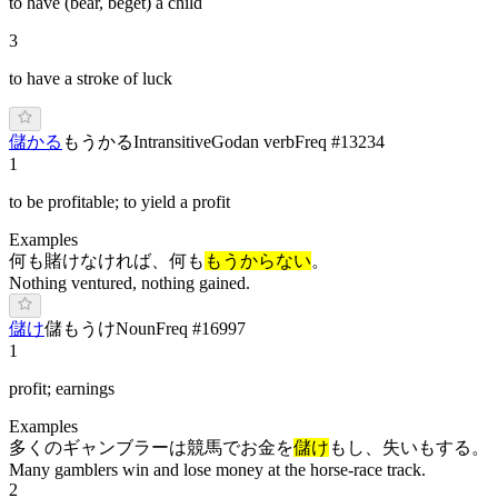
to have (bear, beget) a child
3
to have a stroke of luck
儲かる
も
うか
る
Intransitive
Godan verb
Freq #
13234
1
to be profitable; to yield a profit
Examples
何も賭けなければ、何も
もうからない
。
Nothing ventured, nothing gained.
儲け
儲
も
うけ
Noun
Freq #
16997
1
profit; earnings
Examples
多くのギャンブラーは競馬でお金を
儲け
もし、失いもする。
Many gamblers win and lose money at the horse-race track.
2