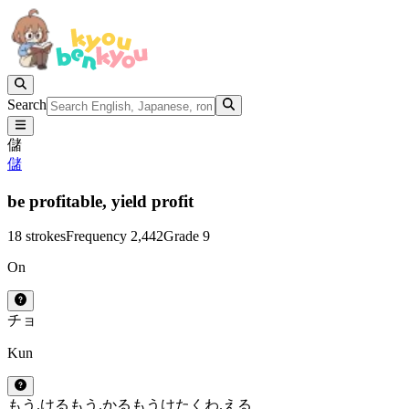
Search
儲
儲
be profitable,
yield profit
18 strokes
Frequency 2,442
Grade 9
On
チョ
Kun
もう.ける
もう.かる
もうけ
たくわ.える