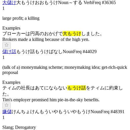
大儲け
大もうけ
おおもうけ
Noun
～する Verb
Freq #
36365
1
large profit; a killing
Examples
ブローカーは円高のおかげで
大もうけ
しました。
Brokers made a killing because of the high yen.
儲け話
もうけ話
もうけばなし
Noun
Freq #
44029
1
(talk of a) moneymaking scheme; moneymaking idea; get-rich-quick
proposal
Examples
ティムの社長はあてにならない
もうけ話
をティムに約束し
た。
Tim's employer promised him pie-in-the-sky benefits.
嫌儲
け
んちょ
けんもう
いやもう
いやもうけ
Noun
Freq #
48391
1
Slang; Derogatory