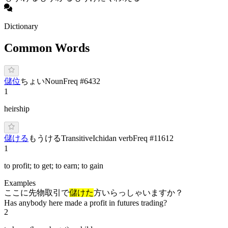
Dictionary
Common Words
儲位
ち
ょい
Noun
Freq #
6432
1
heirship
儲ける
も
うけ
る
Transitive
Ichidan verb
Freq #
11612
1
to profit; to get; to earn; to gain
Examples
ここに先物取引で
儲けた
方いらっしゃいますか？
Has anybody here made a profit in futures trading?
2