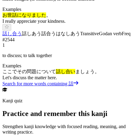
Examples
お世話になりました
。
I really appreciate your kindness.
話し合う
話しあう
話合う
は
なしあ
う
Transitive
Godan verb
Freq
#
2544
1
to discuss; to talk together
Examples
ここでその問題について
話し合い
ましょう。
Let's discuss the matter here.
Search for more words containing
話
Kanji quiz
Practice and remember this kanji
Strengthen kanji knowledge with focused reading, meaning, and
writing practice.