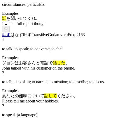
circumstances; particulars
Examples
話
を聞かせてくれ。
I want a full report though.
話す
は
な
す
咄す
Transitive
Godan verb
Freq #
163
1
to talk; to speak; to converse; to chat
Examples
ジョンはお客さんと電話で
話した
。
John talked with his customer on the phone.
2
to tell; to explain; to narrate; to mention; to describe; to discuss
Examples
あなたの趣味について
話して
ください。
Please tell me about your hobbies.
3
to speak (a language)