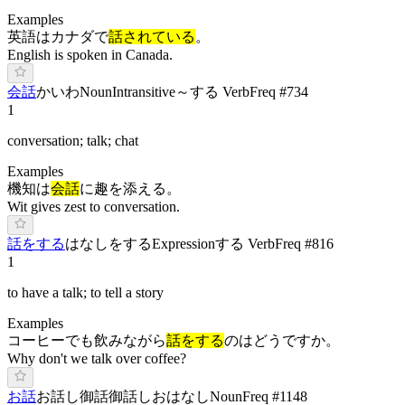
Examples
英語はカナダで
話されている
。
English is spoken in Canada.
会話
か
いわ
Noun
Intransitive
～する Verb
Freq #
734
1
conversation; talk; chat
Examples
機知は
会話
に趣を添える。
Wit gives zest to conversation.
話をする
はなしをする
Expression
する Verb
Freq #
816
1
to have a talk; to tell a story
Examples
コーヒーでも飲みながら
話をする
のはどうですか。
Why don't we talk over coffee?
お話
お話し
御話
御話し
お
はなし
Noun
Freq #
1148