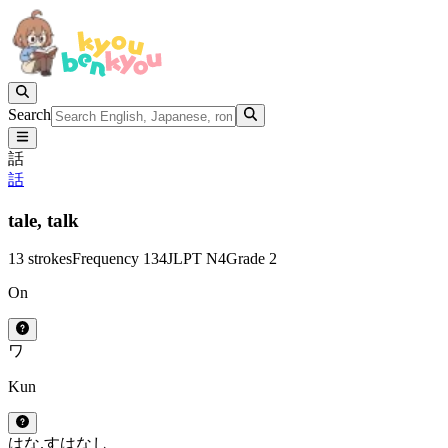
Search
話
話
tale,
talk
13 strokes
Frequency 134
JLPT N4
Grade 2
On
ワ
Kun
はな.す
はなし