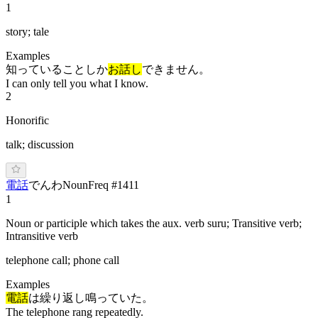
1
story; tale
Examples
知っていることしか
お話し
できません。
I can only tell you what I know.
2
Honorific
talk; discussion
電話
で
んわ
Noun
Freq #
1411
1
Noun or participle which takes the aux. verb suru; Transitive verb;
Intransitive verb
telephone call; phone call
Examples
電話
は繰り返し鳴っていた。
The telephone rang repeatedly.