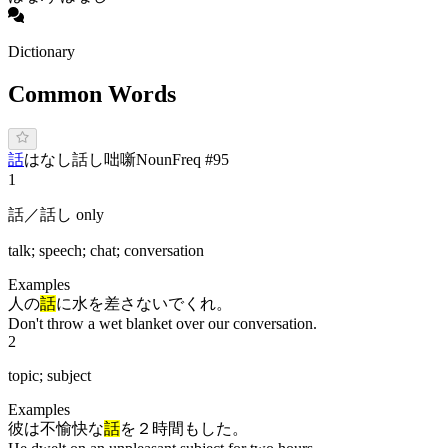
Dictionary
Common Words
話
は
なし
話し
咄
噺
Noun
Freq #
95
1
話／話し only
talk; speech; chat; conversation
Examples
人の
話
に水を差さないでくれ。
Don't throw a wet blanket over our conversation.
2
topic; subject
Examples
彼は不愉快な
話
を２時間もした。