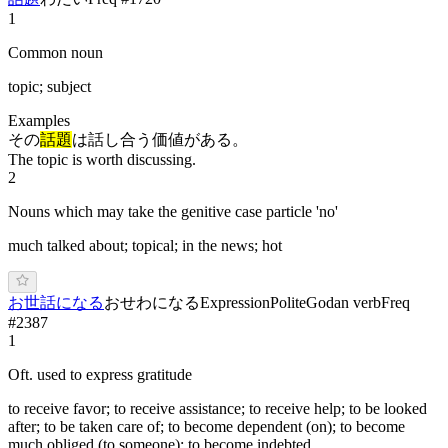
1
Common noun
topic; subject
Examples
その
話題
は話し合う価値がある。
The topic is worth discussing.
2
Nouns which may take the genitive case particle 'no'
much talked about; topical; in the news; hot
お世話になる
おせわになる
Expression
Polite
Godan verb
Freq
#
2387
1
Oft. used to express gratitude
to receive favor; to receive assistance; to receive help; to be looked
after; to be taken care of; to become dependent (on); to become
much obliged (to someone); to become indebted