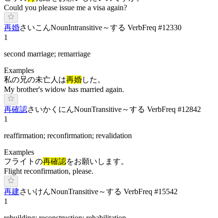
Could you please issue me a visa again?
再婚
さ
いこん
Noun
Intransitive
～する Verb
Freq #
12330
1
second marriage; remarriage
Examples
私の兄の未亡人は
再婚
した。
My brother's widow has married again.
再確認
さ
いか
くにん
Noun
Transitive
～する Verb
Freq #
12842
1
reaffirmation; reconfirmation; revalidation
Examples
フライトの
再確認
をお願いします。
Flight reconfirmation, please.
再建
さ
いけん
Noun
Transitive
～する Verb
Freq #
15542
1
rebuilding; reconstruction; rehabilitation