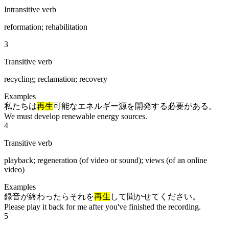
Intransitive verb
reformation; rehabilitation
3
Transitive verb
recycling; reclamation; recovery
Examples
私たちは
再生
可能なエネルギー源を開発する必要がある。
We must develop renewable energy sources.
4
Transitive verb
playback; regeneration (of video or sound); views (of an online
video)
Examples
録音が終わったらそれを
再生
して聞かせてください。
Please play it back for me after you've finished the recording.
5