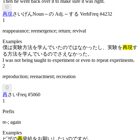
Then he went back over it to make sure it was right.
再現
さ
いげん
Noun
～の Adj.
～する Verb
Freq #
4232
1
reappearance; reemergence; return; revival
Examples
僕は実験方法を学んでいたのではなかったし、実験を
再現
す
る方法を学んでいるのでさえなかった。
I was not being taught to experiment or even to repeat experiments.
2
reproduction; reenactment; recreation
再
さい
Freq #
5060
1
Prefix
re-; again
Examples
ビザの
再
発給をお願いしたいのですが。