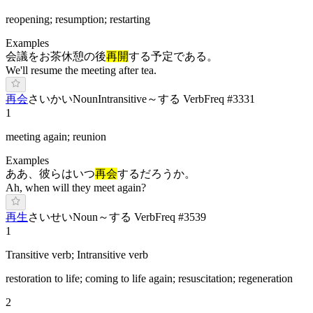
reopening; resumption; restarting
Examples
会議をお茶休憩の後
再開
する予定である。
We'll resume the meeting after tea.
再会
さ
いかい
Noun
Intransitive
～する Verb
Freq #
3331
1
meeting again; reunion
Examples
ああ、彼らはいつ
再会
するだろうか。
Ah, when will they meet again?
再生
さ
いせい
Noun
～する Verb
Freq #
3539
1
Transitive verb; Intransitive verb
restoration to life; coming to life again; resuscitation; regeneration
2