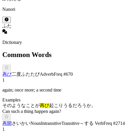
Nanori
ふた
Dictionary
Common Words
再び
二度
ふ
たたび
Adverb
Freq #
670
1
again; once more; a second time
Examples
そのようなことが
再び
起こりうるだろうか。
Can such a thing happen again?
再開
さ
いかい
Noun
Intransitive
Transitive
～する Verb
Freq #
2714
1