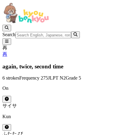
Search
再
再
again,
twice,
second time
6 strokes
Frequency 275
JLPT N2
Grade 5
On
サイ
サ
Kun
ふたた.び