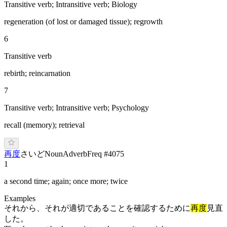
Transitive verb; Intransitive verb; Biology
regeneration (of lost or damaged tissue); regrowth
6
Transitive verb
rebirth; reincarnation
7
Transitive verb; Intransitive verb; Psychology
recall (memory); retrieval
再度
さ
いど
Noun
Adverb
Freq #
4075
1
a second time; again; once more; twice
Examples
それから、それが適切であることを確認するために
再度
見直
した。