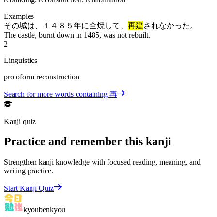
Examples
その城は、１４８５年に全焼して、
再建
されなかった。
The castle, burnt down in 1485, was not rebuilt.
2
Linguistics
protoform reconstruction
Search for more words containing
再
Kanji quiz
Practice and remember this kanji
Strengthen kanji knowledge with focused reading, meaning, and
writing practice.
Start Kanji Quiz
kyoubenkyou