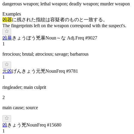
dangerous weapon; lethal weapon; deadly weapon; murder weapon
Examples
凶器
に残された指紋は容疑者のものと一致する。
The fingerprints left on the weapon correspond with the suspect's.
凶暴
き
ょうぼう
兇暴
Noun
～な Adj.
Freq #
9027
1
ferocious; brutal; atrocious; savage; barbarous
元凶
げ
んきょう
元兇
Noun
Freq #
9781
1
ringleader; main culprit
2
main cause; source
凶
き
ょう
兇
Noun
Freq #
15680
1