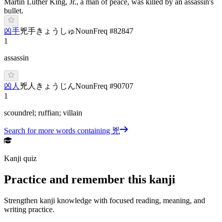
Martin Luther King, Jr., a man of peace, was killed by an assassin's
bullet.
凶手
兇手
き
ょうしゅ
Noun
Freq #
82847
1
assassin
凶人
兇人
きょうじん
Noun
Freq #
90707
1
scoundrel; ruffian; villain
Search for more words containing
兇
Kanji quiz
Practice and remember this kanji
Strengthen kanji knowledge with focused reading, meaning, and
writing practice.