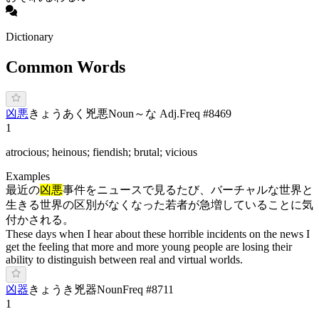
Dictionary
Common Words
凶悪
き
ょうあく
兇悪
Noun
～な Adj.
Freq #
8469
1
atrocious; heinous; fiendish; brutal; vicious
Examples
最近の
凶悪
事件をニュースで見るたび、バーチャルな世界と
生きる世界の区別がなくなった若者が急増していることに気
付かされる。
These days when I hear about these horrible incidents on the news I
get the feeling that more and more young people are losing their
ability to distinguish between real and virtual worlds.
凶器
き
ょうき
兇器
Noun
Freq #
8711
1