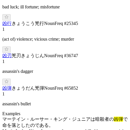
bad luck; ill fortune; misfortune
凶行
き
ょうこう
兇行
Noun
Freq #
25345
1
(act of) violence; vicious crime; murder
凶刃
兇刃
き
ょうじん
Noun
Freq #
36747
1
assassin's dagger
凶弾
き
ょうだん
兇弾
Noun
Freq #
65852
1
assassin's bullet
Examples
マーテイン・ルーサー・キング・ジュニアは暗殺者の
凶弾
で
命を落としたのである。