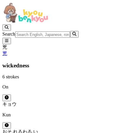
Search
兇
兇
wickedness
6 strokes
On
キョウ
Kun
おそ.れる
わる.い