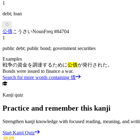
1
debt; loan
公債
こ
うさい
Noun
Freq #
84704
1
public debt; public bond; government securities
Examples
戦争の資金を調達するために
公債
が発行された。
Bonds were issued to finance a war.
Search for more words containing
債
Kanji quiz
Practice and remember this kanji
Strengthen kanji knowledge with focused reading, meaning, and writi
Start Kanji Quiz