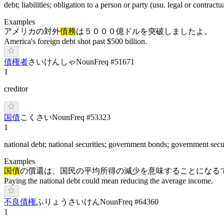
debt; liabilities; obligation to a person or party (usu. legal or contractu
Examples
アメリカの対外
債務
は５０００億ドルを突破しましたよ。
America's foreign debt shot past $500 billion.
債権者
さ
いけ
んしゃ
Noun
Freq #
51671
1
creditor
国債
こ
くさい
Noun
Freq #
53323
1
national debt; national securities; government bonds; government secur
Examples
国債
の償還は、国民の平均所得の減少を意味することになる
Paying the national debt could mean reducing the average income.
不良債権
ふ
りょう
さいけん
Noun
Freq #
64360
1