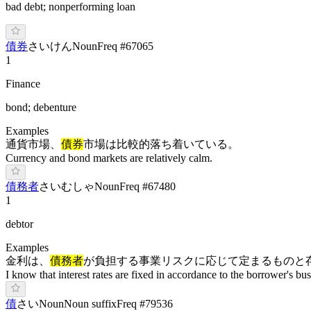
bad debt; nonperforming loan
債券
さ
いけん
Noun
Freq #
67065
1
Finance
bond; debenture
Examples
通貨市場、
債券
市場は比較的落ち着いている。
Currency and bond markets are relatively calm.
債務者
さ
いむ
しゃ
Noun
Freq #
67480
1
debtor
Examples
金利は、
債務者
が負担する事業リスクに応じて定まるものと
I know that interest rates are fixed in accordance to the borrower's bus
債
さ
い
Noun
Noun suffix
Freq #
79536