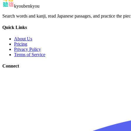
kyoubenkyou
Search words and kanji, read Japanese passages, and practice the pie
Quick Links
About Us
Pricing
Privacy Policy
Terms of Service
Connect