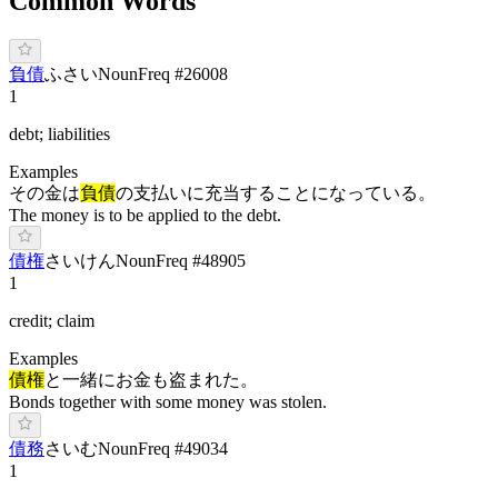
Common Words
負債
ふ
さい
Noun
Freq #
26008
1
debt; liabilities
Examples
その金は
負債
の支払いに充当することになっている。
The money is to be applied to the debt.
債権
さ
いけん
Noun
Freq #
48905
1
credit; claim
Examples
債権
と一緒にお金も盗まれた。
Bonds together with some money was stolen.
債務
さ
いむ
Noun
Freq #
49034
1