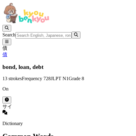
Search
債
債
bond,
loan,
debt
13 strokes
Frequency 728
JLPT N1
Grade 8
On
サイ
Dictionary