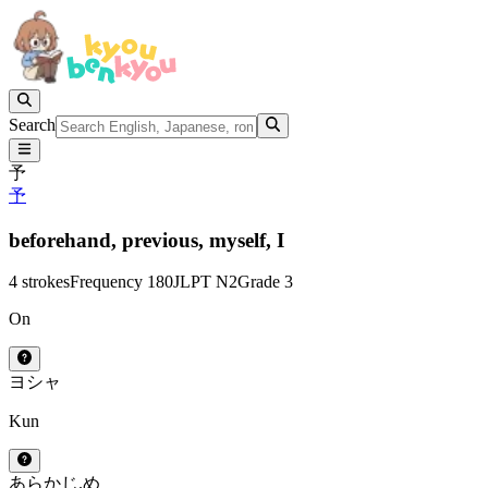
Search
予
予
beforehand,
previous,
myself,
I
4 strokes
Frequency 180
JLPT N2
Grade 3
On
ヨ
シャ
Kun
あらかじ.め